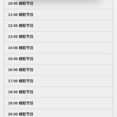
10:00 精彩节目
11:00 精彩节目
12:00 精彩节目
13:00 精彩节目
14:00 精彩节目
15:00 精彩节目
16:00 精彩节目
17:00 精彩节目
18:00 精彩节目
19:00 精彩节目
20:00 精彩节目