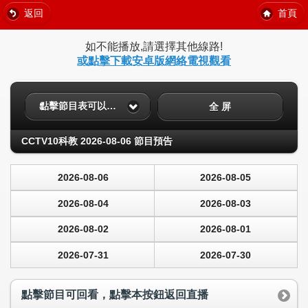
返回
首頁
如不能播放,請選擇其他線路!
或點擊下載安卓版網絡電視觀看
點擊節目表可以回看
全 屏
CCTV10科教 2026-08-06 節目預告
2026-08-06
2026-08-05
2026-08-04
2026-08-03
2026-08-02
2026-08-01
2026-07-31
2026-07-30
點擊節目可回看，點擊本按鈕返回直播