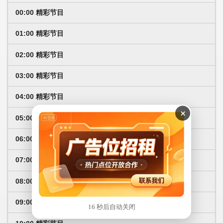
00:00 精彩节目
01:00 精彩节目
02:00 精彩节目
03:00 精彩节目
04:00 精彩节目
×
05:00 精彩节目
06:00 精彩节目
07:00 精彩节目
08:00 精彩节目
09:00 精彩节目
16 秒后自动关闭