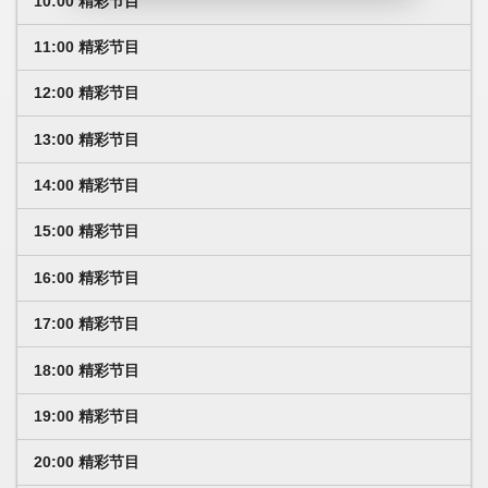
10:00 精彩节目
11:00 精彩节目
12:00 精彩节目
13:00 精彩节目
14:00 精彩节目
15:00 精彩节目
16:00 精彩节目
17:00 精彩节目
18:00 精彩节目
19:00 精彩节目
20:00 精彩节目